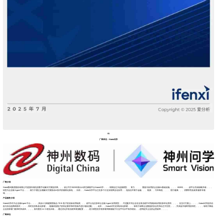
01
厂商评估：Stake问学
厂商介绍
Stake数码集团股份有限公司是国内领先的数字化解决方案提供商。。。该公司于2023年推出AI原生赋能平台Stake问学，，，初期定位为连接模型、、算力、、、、数据与应用的企业级AI基础设施。。。。2025年，，，该平台完成战略升级，，，
转型为企业级 Agent 中台，，，致力于通过全栈解决方案推动AI技术的规模化落地。。目前，，Stake问学平台已在多个行业实现商业化应用，，包括但不限于金融、、、能源、、汽车制造、、、、医疗健康、、、消费零售及政务服务等领
域。。。。
产品服务介绍
Stake问学作为企业级Agent 中台，，，，其设计与构建紧密贴合 TO B 客户的实际应用场景。。。该平台包含多种企业级 Agent 应用类型，，可适配不同企业在业务流程中对智能体应用的多样化需求。。。。在交付方案上，，，，Stake问学提供信
创与非信创两种模式，，，，同时支持私有化部署，，能够依据客户的特定要求和环境条件进行相应适配。。。此外，，Stake问学支持私有化部署，，，有助于保障企业数据的安全性和自主可控性，，，并具备开箱即用的特性，，，，有助于降低
企业的部署门槛和时间成本。。。。其内置的 AI 工程流水线，，通过优化开发流程和资源配置，，，使大模型的开发部署周期相较于行业平均水平有所缩短，，进而提升企业的运营效率。。。。
厂商评估