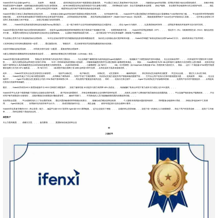
Stake问学作为企业级Agent中台，，，，在效率、、、精准度、、、、成本控制及安全性四个维度展现出显著优势。。平台通过工程化工具链和MCP协议支持，，，，大幅缩短Agent开发周期；采用技术调优+知识治理双轮模式，，，，在银行审核
等场景实现97%准确率；创新性融合轻量化模型与记忆管理机制，，，使7B/13B模型在特定场景表现优于百亿参数大模型，，，同时降低算力成本；安全方面构建私有化部署、、多租户隔离、、安全围栏和全链路审计的立体防护体系，，，，满足
金融、、政务等行业的强合规要求。。该平台特别适用于对效率、、精度和安全性均有严苛要求的高价值业务场景。。。
Stake问学通过工程化工具链和标准化协议支持，，，，在加速企业级Agent开发流程方面展现出明显技术优势。。。。在开发效率方面，，，Stake问学平台通过预置能力库和模块化设计显著降低了AI应用的开发门槛。。。平台提供即开即用的模型
切换功能，，，支持开发者快速测试不同模型在特定业务场景中的表现，，从而有效缩短开发周期。。其技术架构全面兼容MCP（Model-Client-Protocol）协议体系，，，既能直接调用MCP Server生态中的标准化工具集，，，，也可将企业现有工作
流和工具链无缝接入MCP框架，，，，实现公私域能力的协同调用。。
同时，，，，Stake问学还具备高度结构化的全链路Tracing 调试能力，，，这一能力有助于企业开发者快速精准地定位问题所在，，，，优化 Agent 行为路径，，，，以及调优响应时间等，，，进而提升整体的开发效率与交付的可控性。。
Stake问学通过技术调优+知识治理的双轮驱动模式，，在提升Agent响应精准度和抑制模型幻觉方面形成了有效解决方案。。。在模型精准度方面，，，Stake问学采用监督微调（SFT）、、、、强化学习（RL）与检索增强生成（RAG）相结合的技
术方案，，将通用大模型转化为具备领域专业知识的企业级智能体。。。以某银行智能审核场景为例，，，，该方案实现了97%的业务准确率（根据客户实测数据）。。
平台的核心竞争力在于其创新的知识治理体系。。。针对企业知识管理中的关键挑战包括多源异构数据处理、、知识语义化转换以及幻觉抑制等问题，，，Stake问学构建了标准化的知识治理Pipeline。。该体系具有以下技术特性：
1.支持结构化与非结构化数据的统一处理，，，，通过版面识别、、、智能切片、、语义标签等技术实现原始数据的知识化转换；
2.提供可模板化的处理流程，，，，对同类文档可实现一次配置，，重复使用的治理效率；
3.建立从数据到向量数据库的全链路标准化处理，，，，确保知识要素达到大模型就绪（LLM-ready）状态。。
Stake问学通过轻量化模型部署、、、智能记忆复用和算力优化技术的三重组合，，，，为企业构建了兼顾性能与成本效益的Agent实施路径，，，，有效解决了大模型落地中的ROI挑战。。在企业实际应用中，，，，许多场景并不需要非常大的模
型，，，，因为大模型必然会带来更大的算力开销。。。针对一些特殊场景或范围较小的场景，，对极致准确度的需求可以通过微调小参数模型来满足。。。例如，，，Stake数码在7b 和 13b 这种相对小参数的大语言模型上进行微调，，使其在特定
场景下调用特定工具的准确度甚至比未经训练的参数更大的模型更高。。从成本角度来看，，，，小参数模型（如 7b、、、、13b）与大型模型（如 DeepSeek 的满血版 671b）所需的算力差距巨大。。例如，，运行一个满血版 671b 模型可能需
要价值两三百万的 GPU 服务器，，，，而 7b、、、13b 模型可能仅需两三张 4090 这种显卡即可支撑，，从而在成本方面具有显著优势。。
此外，，，，Stake问学支持企业记忆的多层次分级管理，，，，包括平台级记忆、、、、租户级记忆、、、、长期记忆、、记忆变量等，，，，确保跨组织、、、跨任务的记忆传递和灵活配置，，并且安全合规。。。通过引入长记忆等机
制，，，，Stake问学减少了对公域大模型的调用，，，，从而降低了调用成本，，为用户节省了可观的费用。。良好的记忆能力是提升用户智能体验的重要手段，，，它可以让用户在执行任务时避免重复沟通，，，提高效率。。例如，，，在企业
场景中，，，，Agent 可以通过记忆直接在公司的 CRM 系统中查询销售订单，，，，而无需用户重复提供相关信息。。同时，，，在执行任务过程中，，，，Agent 可以利用记忆中的参数和变量，，，，无需用户在对话中重复提供，，，从而提高
任务执行的效率和准确性。。。。
最后，，，Stake问学依托HICA 推理加速套件与 HISO 异构算力调度套件，，实现了服务性能 10 倍提升与算力利用率 40% 的优化，，，有效破解了私有云环境下算力成本与工程投入的 ROI 困局。。。。
Stake问学平台从多个维度构建了完善的企业级安全防护体系。。。基于私有化部署模式，，所有业务数据都在企业内网环境闭环处理，，，，从根本上杜绝了公网传输可能导致的信息泄露风险。。。。平台实施严格的多租户隔离机制，，，，不仅
对用户账号权限进行分级管控，，还能对数据访问权限进行颗粒度管理，，，确保不同部门、、、不同角色的人员只能接触权限范围内的数据和功能。。。。
在应用安全层面，，，平台创新性地引入了安全围栏机制，，通过内置的敏感词库和智能识别算法，，，能够自动拦截涉及商业机密、、、、个人隐私等高风险问题的查询请求。。。同时配备全链路审计系统，，，持续记录包括MCP工具调
用、、、Agent决策过程、、、应用操作在内的所有平台行为，，，，形成完整的操作日志，，，，满足金融、、、政务等强监管行业的合规审计要求。。。
Stake问学还具备完整的SSO（单点登录）能力，，涵盖平台级 SSO 登录和 Agent 级 SSO 调用链路。。这为企业提供了便捷、、、、合规的单点登录体验，，，实现了统一的身份入口与权限继承，，简化了用户的登录流程，，，，提高了工作效
率，，，，同时也增强了系统的安全性。。
典型客户
天士力医药集团、、、成都太古里、、、、嘉岳数智、、、、某国际知名食品饮料企业
02
入选证书